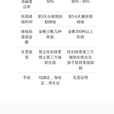
冻融复
50%
80% - 90%
活率
胚胎移
第3天分裂期胚
第5-6天囊胚期
植时间
胎移植
移植
移植前
诊断少数几种
诊断300种以上
基因诊
疾病
疾病
断
生育政
禁止性别筛查
性别筛查第三方
策
禁止第三方辅
辅助生殖合法
助生殖
孩子获得美国国
籍
手续
结婚证，身份
无需证明
证，准生证