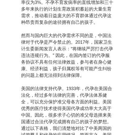
率仅为3%。不孕不育发病率的直线增加和三十
多年来执行的计划生育政策积蓄起的大量生育
需求，推动着日益庞大的不育群体通过代孕这
种昂贵而复杂的途径拥有自己的孩子。
然而与国内巨大的代孕需求不同的是，中国法
律对于代孕是严令禁止的。2017年，国家卫生
计生委新闻发言人表示：“将继续严厉打击代孕
违法违规行为。” 因此，在国内签订的代孕服
务协议不具有任何法律效益，参与者在身心健
康、经济利益，孩子归属权等有可能产生纠纷
的问题上都无法得到法律保障。
美国的法律支持代孕。1933年，代孕在美国合
法化，经过多年法律的完善，代孕法体系健
全，可以充分保护准父母各方面的利益。美国
优秀的医疗技术使得美国代孕成功率大大高于
中国。因此，很多求子心切的准父母选择来美
国通过合法代孕完成拥有自己的孩子的梦想。
通过以下表格，我们清楚地对比了中美两国的
试管婴儿和代孕的应用情况。简而言之，美国